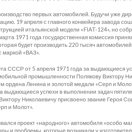
роизводство первых автомобилей. Будучи уже ди
атацию. 19 апреля с главного конвейера завода с
струкцией итальянской модели «FIAT-124», но соб
арта 1971 года государственная комиссия приня
торая будет производить 220 тысяч автомобилей в
 маркой «ВАЗ».
та СССР от 5 апреля 1971 года за выдающиеся у
омобильной промышленности Полякову Виктору Ни
ем ордена Ленина и золотой медали «Серп и Моло
за выдающиеся успехи в выполнении задач пятиле
Виктору Николаевичу присвоено звание Героя Со
рп и Молот».
вался проект «народного» автомобиля «особо мал
оры и проблемы, которые возникали у изготовите