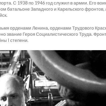
орта. С 1938 по 1946 год служил в армии. Его во
ом батальоне Западного и Карельского фронтов, 
йск.
ьмя орденами Ленина, орденами Трудового Красн
ено звание Героя Социалистического Труда. Фро
ны I степени.