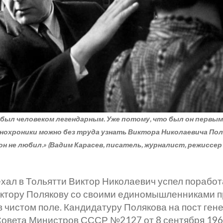
ов был человеком легендарным. Уже потому, что был он пер
нохроники можно без труда узнать Виктора Николаевича Поляк
он не любил.» (Вадим Карасев, писатель, журналист, режиссер
иехал в Тольятти Виктор Николаевич успел порабо
тору Полякову со своими единомышленниками пр
 в чистом поле. Кандидатуру Полякова на пост ге
овета Министров СССР №2127 от 8 сентября 1966