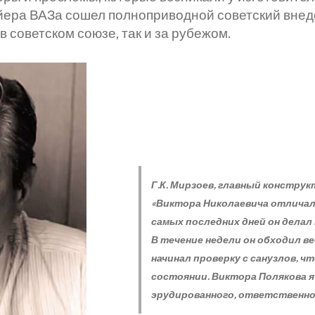
ейера ВАЗа сошел полноприводной советский внед
в советском союзе, так и за рубежом.
Г.К. Мирзоев, главный конструк
«Виктора Николаевича отличал
самых последних дней он делал 
В течение недели он обходил вес
начинал проверку с санузлов, 
состоянии. Виктора Полякова я
эрудированного, ответственног