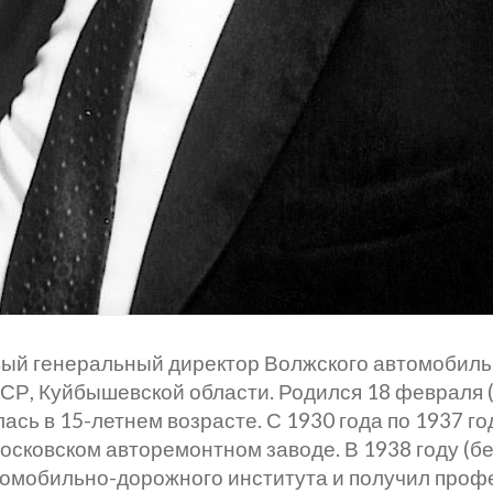
вый генеральный директор Волжского автомобиль
, Куйбышевской области. Родился 18 февраля (3 
ась в 15-летнем возрасте. С 1930 года по 1937 го
осковском авторемонтном заводе. В 1938 году (бе
томобильно-дорожного института и получил про