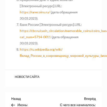
[Электронный ресурс].URL:
https://rarecoins.ru/
(дата обращения
30.03.2023).
Банк России [Электронный ресурс].URL:
https://cbr.ru/cash_circulation/memorable_coins/coins_b
cat_num=5714-0011
(дата обращения
30.03.2023).
https://ru.wikipedia.org/wiki/
Вклад_России_в_сокровищницу_мировой_культуры_(мо
НОВОСТИ САЙТА
Навигация
Предыдущая
Следу
Назад
Вперёд
запись
запись
Иконы
С чего все начиналось: