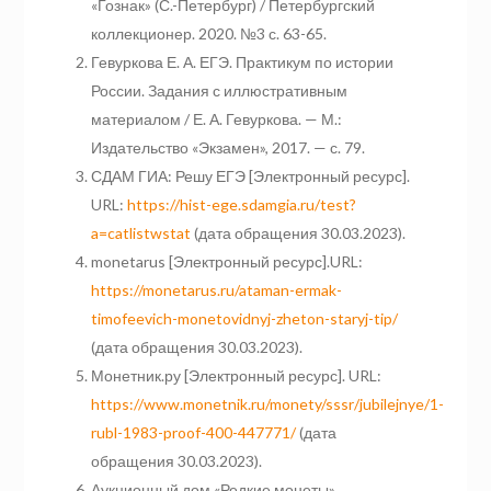
«Гознак» (С.-Петербург) / Петербургский
коллекционер. 2020. №3 с. 63-65.
Гевуркова Е. А. ЕГЭ. Практикум по истории
России. Задания с иллюстративным
материалом / Е. А. Гевуркова. — М.:
Издательство «Экзамен», 2017. — с. 79.
СДАМ ГИА: Решу ЕГЭ [Электронный ресурс].
URL:
https://hist-ege.sdamgia.ru/test?
a=catlistwstat
(дата обращения 30.03.2023).
monetarus [Электронный ресурс].URL:
https://monetarus.ru/ataman-ermak-
timofeevich-monetovidnyj-zheton-staryj-tip/
(дата обращения 30.03.2023).
Монетник.ру [Электронный ресурс]. URL:
https://www.monetnik.ru/monety/sssr/jubilejnye/1-
rubl-1983-proof-400-447771/
(дата
обращения 30.03.2023).
Аукционный дом «Редкие монеты»